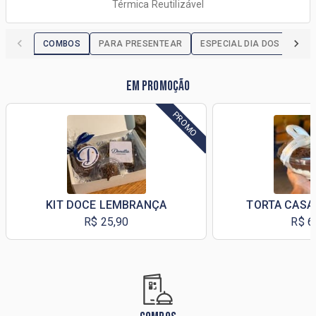
Térmica Reutilizável
COMBOS
PARA PRESENTEAR
ESPECIAL DIA DOS PAIS
EM PROMOÇÃO
PROMO
KIT DOCE LEMBRANÇA
TORTA CASA
R$ 25,90
R$ 6